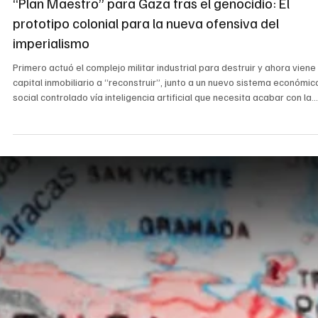
1 feb
7 min de lectura
“Plan Maestro” para Gaza tras el genocidio: El
prototipo colonial para la nueva ofensiva del
imperialismo
Primero actuó el complejo militar industrial para destruir y ahora viene 
capital inmobiliario a “reconstruir”, junto a un nuevo sistema económic
social controlado vía inteligencia artificial que necesita acabar con la
identidad del pueblo palestino para proyectarse en el tiempo.
Desaparece así la ilusión liberal de un orden mundial basado en norma
partir de “Estados soberanos”.