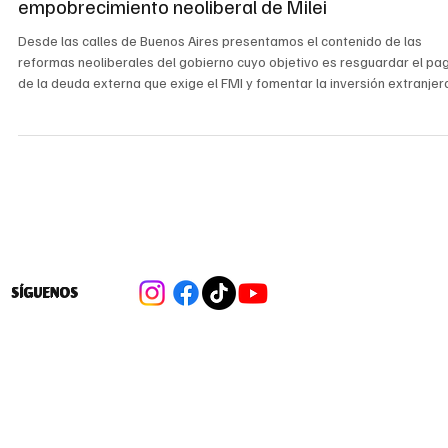
12 dic 2025
8 min de lectura
El Pincoyazo en la Argentina: Radiografía al
empobrecimiento neoliberal de Milei
Desde las calles de Buenos Aires presentamos el contenido de las
reformas neoliberales del gobierno cuyo objetivo es resguardar el pa
de la deuda externa que exige el FMI y fomentar la inversión extranjer
mientras el movimiento popular resiste sin lograr la fuerza suficiente
para poner un freno y dar vuelta la tortilla.
SÍGUENOS