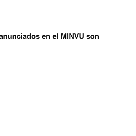
ción
Educación
Internacional
Editorial
s anunciados en el MINVU son