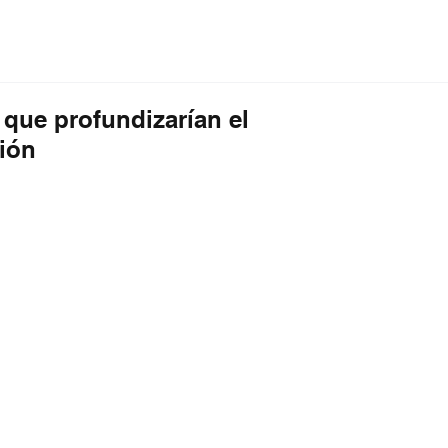
ción
Educación
Internacional
Editorial
que profundizarían el
ión