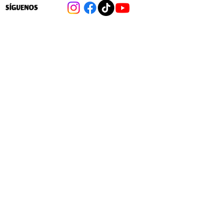
SÍGUENOS
SERVIU y Municipio reafirman
compromiso para postulación de 808
viviendas de Vida Digna en
Huechuraba