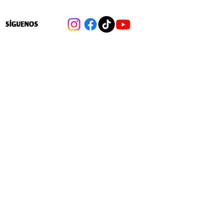
SÍGUENOS
Entrevista a Compañía La Familia
Teatro: “Mauro habla sobre la memoria
de una comunidad desplazada por la
construcción de un tranque de relave
minero”