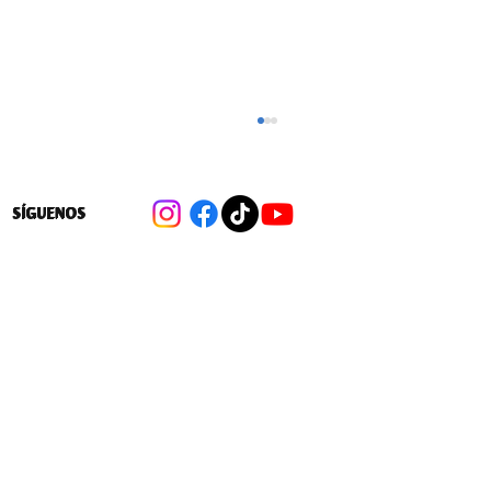
SÍGUENOS
SERVIU y Municipio reafirman
compromiso para postulación de 808
viviendas de Vida Digna en
Huechuraba