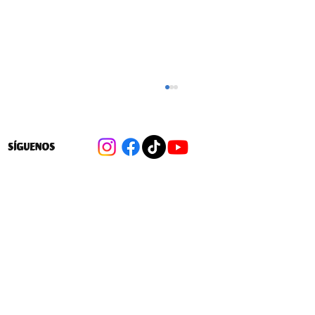
SÍGUENOS
SERVIU y Municipio reafirman
compromiso para postulación de 808
viviendas de Vida Digna en
Huechuraba