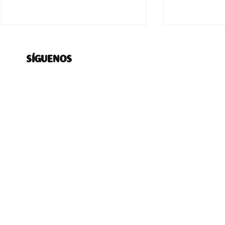
SÍGUENOS
Comunicado del
SERVIU y M
Movimiento Solidario Vida
reafirman 
Digna
postulació
viviendas d
Huechurab