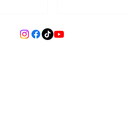
unicipio
Posición del Movimiento
compromiso para
Solidario Vida Digna frente
n de 808
a la situación política
e Vida Digna en
nacional
a