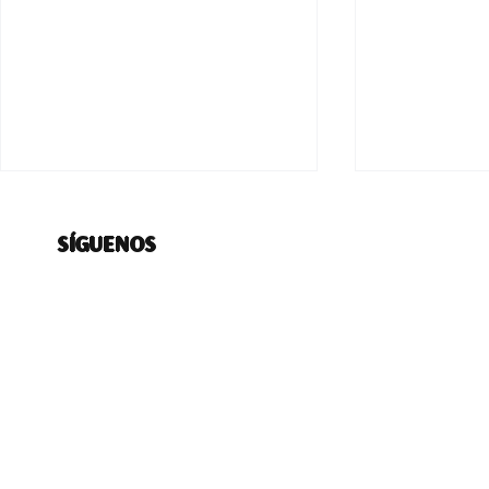
SÍGUENOS
Los recortes en vivienda
Cambios a l
que Poduje desmintió en
medidas para
vivo durante protesta de
distribució
pobladores
laboral en 
empresas