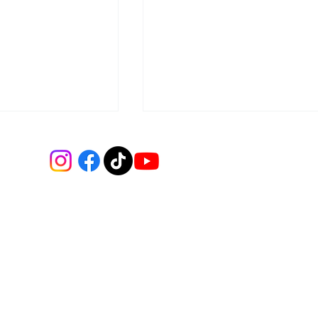
as 40 hrs: Las
Ley de Gatillo Fácil:
 flexibilizar la
asesinato de Maxi y Tomá
n de la jornada
escala a la Comisión
favor de las
Interamericana de
Derechos Humanos