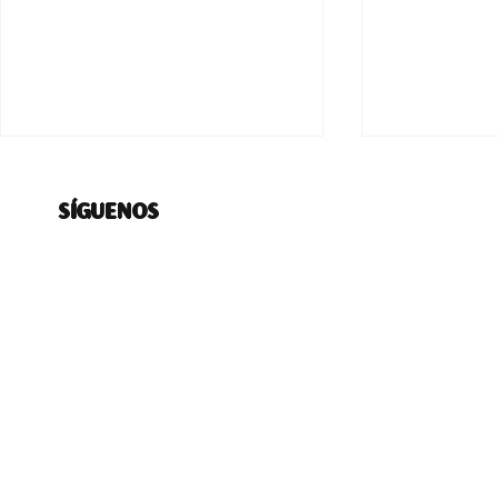
SÍGUENOS
PERIÓDICO "EL
MOVILIZAC
PINCOYAZO" (2012-2020)
ESTUDIAN
ABELARDO