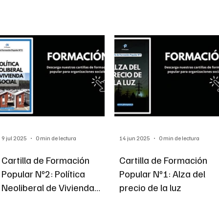
ción
Educación
Internacional
Editorial
9 jul 2025
0 min de lectura
14 jun 2025
0 min de lectura
Cartilla de Formación
Cartilla de Formación
Popular Nº2: Política
Popular Nº1: Alza del
Neoliberal de Vivienda
precio de la luz
Social